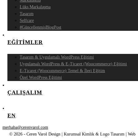
Markalaşma
Lüks Markalaşma
Tasarım
Selfcare
#GüncellenmişBlogPost
EĞİTİMLER
Tasarım & Uygulamalı WordPress Eğitimi
Uygulamalı WordPress & E-Ticaret (Woocommerce) Eğitimi
E-Ticaret (Woocommerce) Temel & İleri Eğitim
Özel WordPress Eğitimi
ÇALIŞALIM
EN
merhaba@cerenvarol.com
© 2026 - Ceren Varol Design | Kurumsal Kimlik & Logo Tasarım | Web