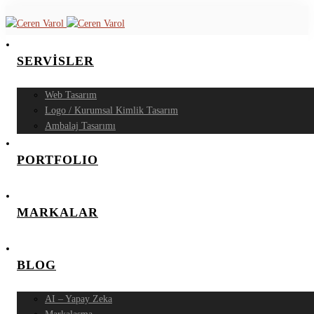
SERVİSLER
Web Tasarım
Logo / Kurumsal Kimlik Tasarım
Ambalaj Tasarımı
PORTFOLIO
MARKALAR
BLOG
AI – Yapay Zeka