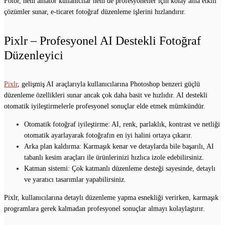
Fotor, hem amatör kullanıcılar hem de profesyoneller için kolay ama etkili
çözümler sunar, e-ticaret fotoğraf düzenleme işlerini hızlandırır.
Pixlr – Profesyonel AI Destekli Fotoğraf
Düzenleyici
Pixlr
, gelişmiş AI araçlarıyla kullanıcılarına Photoshop benzeri güçlü
düzenleme özellikleri sunar ancak çok daha basit ve hızlıdır. AI destekli
otomatik iyileştirmelerle profesyonel sonuçlar elde etmek mümkündür.
Otomatik fotoğraf iyileştirme: AI, renk, parlaklık, kontrast ve netliği
otomatik ayarlayarak fotoğrafın en iyi halini ortaya çıkarır.
Arka plan kaldırma: Karmaşık kenar ve detaylarda bile başarılı, AI
tabanlı kesim araçları ile ürünlerinizi hızlıca izole edebilirsiniz.
Katman sistemi: Çok katmanlı düzenleme desteği sayesinde, detaylı
ve yaratıcı tasarımlar yapabilirsiniz.
Pixlr, kullanıcılarına detaylı düzenleme yapma esnekliği verirken, karmaşık
programlara gerek kalmadan profesyonel sonuçlar almayı kolaylaştırır.