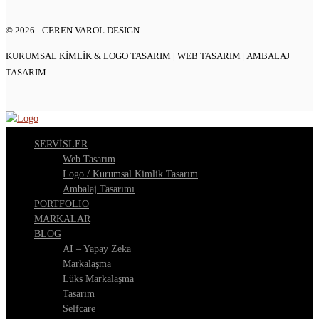
© 2026 - CEREN VAROL DESIGN
KURUMSAL KIMLIK & LOGO TASARIM | WEB TASARIM | AMBALAJ
TASARIM
SERVİSLER
Web Tasarım
Logo / Kurumsal Kimlik Tasarım
Ambalaj Tasarımı
PORTFOLIO
MARKALAR
BLOG
AI – Yapay Zeka
Markalaşma
Lüks Markalaşma
Tasarım
Selfcare