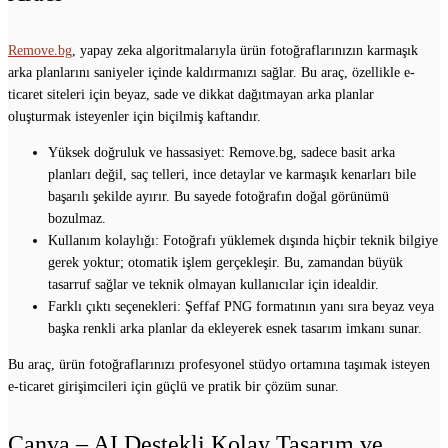
Remove.bg
, yapay zeka algoritmalarıyla ürün fotoğraflarınızın karmaşık
arka planlarını saniyeler içinde kaldırmanızı sağlar. Bu araç, özellikle e-
ticaret siteleri için beyaz, sade ve dikkat dağıtmayan arka planlar
oluşturmak isteyenler için biçilmiş kaftandır.
Yüksek doğruluk ve hassasiyet: Remove.bg, sadece basit arka
planları değil, saç telleri, ince detaylar ve karmaşık kenarları bile
başarılı şekilde ayırır. Bu sayede fotoğrafın doğal görünümü
bozulmaz.
Kullanım kolaylığı: Fotoğrafı yüklemek dışında hiçbir teknik bilgiye
gerek yoktur; otomatik işlem gerçekleşir. Bu, zamandan büyük
tasarruf sağlar ve teknik olmayan kullanıcılar için idealdir.
Farklı çıktı seçenekleri: Şeffaf PNG formatının yanı sıra beyaz veya
başka renkli arka planlar da ekleyerek esnek tasarım imkanı sunar.
Bu araç, ürün fotoğraflarınızı profesyonel stüdyo ortamına taşımak isteyen
e-ticaret girişimcileri için güçlü ve pratik bir çözüm sunar.
Canva – AI Destekli Kolay Tasarım ve