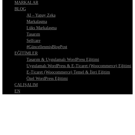
MARKALAR
BLOG
AI – Yapay Zeka
Markalaşma
Lüks Markalaşma
Tasarım
Selfcare
#GüncellenmişBlogPost
EĞİTİMLER
Tasarım & Uygulamalı WordPress Eğitimi
Uygulamalı WordPress & E-Ticaret (Woocommerce) Eğitimi
E-Ticaret (Woocommerce) Temel & İleri Eğitim
Özel WordPress Eğitimi
ÇALIŞALIM
EN