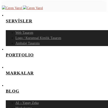
SERVİSLER
Web Tasarım
Logo / Kurumsal Kimlik Tasarım
Ambalaj Tasarımı
PORTFOLIO
MARKALAR
BLOG
AI – Yapay Zeka