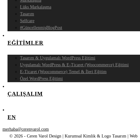
Markalaşma
Lüks Markalaşma
Tasarım
Selfcare
#GüncellenmişBlogPost
EĞİTİMLER
Tasarım & Uygulamalı WordPress Eğitimi
Uygulamalı WordPress & E-Ticaret (Woocommerce) Eğitimi
E-Ticaret (Woocommerce) Temel & İleri Eğitim
Özel WordPress Eğitimi
ÇALIŞALIM
EN
merhaba@cerenvarol.com
© 2026 - Ceren Varol Design | Kurumsal Kimlik & Logo Tasarım | Web