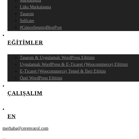
Markalaşma
Lüks Markalaşma
Tasarım
Selfcare
#GüncellenmişBlogPost
EĞİTİMLER
Tasarım & Uygulamalı WordPress Eğitimi
Uygulamalı WordPress & E-Ticaret (Woocommerce) Eğitimi
E-Ticaret (Woocommerce) Temel & İleri Eğitim
Özel WordPress Eğitimi
ÇALIŞALIM
EN
merhaba@cerenvarol.com