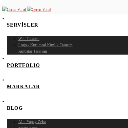
SERVİSLER
Web Tasarım
Logo / Kurumsal Kimlik Tasarım
Ambalaj Tasarımı
PORTFOLIO
MARKALAR
BLOG
AI – Yapay Zeka